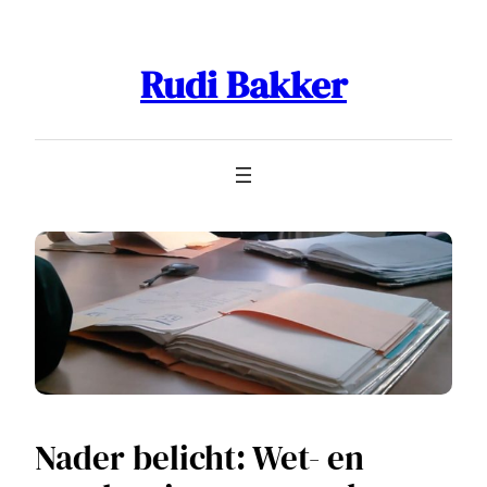
Ga
naar
Rudi Bakker
de
inhoud
Nader belicht: Wet- en