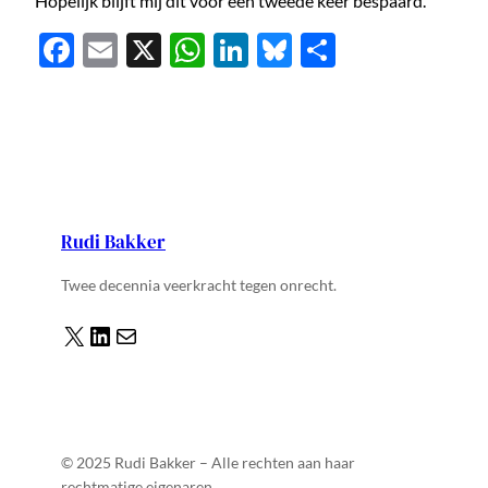
Hopelijk blijft mij dit voor een tweede keer bespaard.
Facebook
Email
X
WhatsApp
LinkedIn
Bluesky
Delen
Rudi Bakker
Twee decennia veerkracht tegen onrecht.
X
LinkedIn
Mail
© 2025 Rudi Bakker – Alle rechten aan haar
rechtmatige eigenaren.