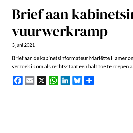
Brief aan kabinets
vuurwerkramp
3 juni 2021
Brief aan de kabinetsinformateur Mariëtte Hamer om 
verzoek ik om als rechtsstaat een halt toe te roepe
Facebook
Email
X
WhatsApp
LinkedIn
Bluesky
Delen