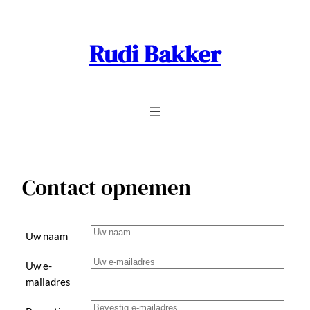
Ga
naar
Rudi Bakker
de
inhoud
Contact opnemen
Uw naam
Uw e-
mailadres